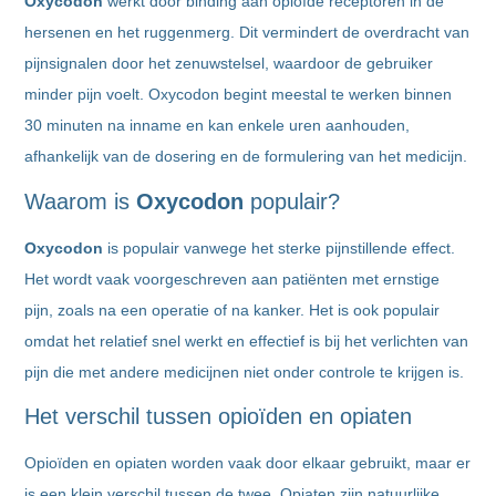
Oxycodon
werkt door binding aan opioïde receptoren in de
hersenen en het ruggenmerg. Dit vermindert de overdracht van
pijnsignalen door het zenuwstelsel, waardoor de gebruiker
minder pijn voelt. Oxycodon begint meestal te werken binnen
30 minuten na inname en kan enkele uren aanhouden,
afhankelijk van de dosering en de formulering van het medicijn.
Waarom is
Oxycodon
populair?
Oxycodon
is populair vanwege het sterke pijnstillende effect.
Het wordt vaak voorgeschreven aan patiënten met ernstige
pijn, zoals na een operatie of na kanker. Het is ook populair
omdat het relatief snel werkt en effectief is bij het verlichten van
pijn die met andere medicijnen niet onder controle te krijgen is.
Het verschil tussen opioïden en opiaten
Opioïden en opiaten worden vaak door elkaar gebruikt, maar er
is een klein verschil tussen de twee. Opiaten zijn natuurlijke