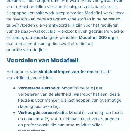
bekend als een eugeroïcum. Het wordt vaak voorgeschreven
voor de behandeling van aandoeningen zoals narcolepsie,
slaapapneu en shift work sleep disorder. Modafinil werkt door
de niveaus van bepaalde chemische stoffen in de hersenen
te beïnvloeden die verantwoordelijk zijn voor het reguleren
van de slaap-waakcyclus. Hierdoor blijven gebruikers wakker
en alert gedurende langere periodes.
Modafinil 200 mg
is
een populaire dosering die zowel effectief als
gebruiksvriendelijk is.
Voordelen van Modafinil
Het gebruik van
Modafinil kopen zonder recept
biedt
verschillende voordelen:
Verbeterde alertheid
: Modafinil helpt bij het
verbeteren van de alertheid, waardoor het een ideale
keuze is voor mensen die last hebben van overmatige
slaperigheid overdag.
Verhoogde concentratie
: Modafinil verhoogt de focus
en concentratie, wat het ideaal maakt voor studenten
en professionals die hun productiviteit willen
maximaliseren.