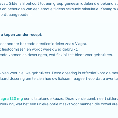
t bevat. Sildenafil behoort tot een groep geneesmiddelen die beken
n en behouden van een erectie tijdens seksuele stimulatie. Kamagra w
 wordt aangeboden.
a kopen zonder recept
:
 voor andere bekende erectiemiddelen zoals Viagra.
ectiestoornissen en wordt wereldwijd gebruikt.
ende vormen en doseringen, wat flexibiliteit biedt voor gebruikers.
olen voor nieuwe gebruikers. Deze dosering is effectief voor de m
ndaard dosering om te zien hoe uw lichaam reageert voordat u event
agra 120 mg
een uitstekende keuze. Deze versie combineert sildenaf
 werking, wat het een unieke optie maakt voor mannen die zowel erec