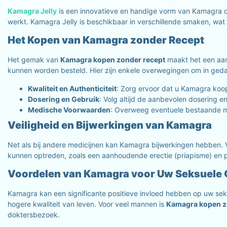
Kamagra Jelly
is een innovatieve en handige vorm van Kamagra die
werkt. Kamagra Jelly is beschikbaar in verschillende smaken, wat
Het Kopen van Kamagra zonder Recept
Het gemak van
Kamagra kopen zonder recept
maakt het een aan
kunnen worden besteld. Hier zijn enkele overwegingen om in ged
Kwaliteit en Authenticiteit
: Zorg ervoor dat u Kamagra koopt
Dosering en Gebruik
: Volg altijd de aanbevolen dosering e
Medische Voorwaarden
: Overweeg eventuele bestaande m
Veiligheid en Bijwerkingen van Kamagra
Net als bij andere medicijnen kan Kamagra bijwerkingen hebben. V
kunnen optreden, zoals een aanhoudende erectie (priapisme) en plo
Voordelen van Kamagra voor Uw Seksuele
Kamagra kan een significante positieve invloed hebben op uw seks
hogere kwaliteit van leven. Voor veel mannen is
Kamagra kopen z
doktersbezoek.