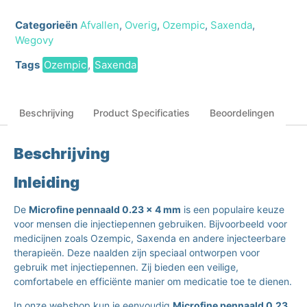
Categorieën
Afvallen
,
Overig
,
Ozempic
,
Saxenda
,
Wegovy
Tags
Ozempic
,
Saxenda
Beschrijving
Product Specificaties
Beoordelingen
Beschrijving
Inleiding
De
Microfine pennaald 0.23 x 4 mm
is een populaire keuze
voor mensen die injectiepennen gebruiken. Bijvoorbeeld voor
medicijnen zoals Ozempic, Saxenda en andere injecteerbare
therapieën. Deze naalden zijn speciaal ontworpen voor
gebruik met injectiepennen. Zij bieden een veilige,
comfortabele en efficiënte manier om medicatie toe te dienen.
In onze webshop kun je eenvoudig
Microfine pennaald 0.23