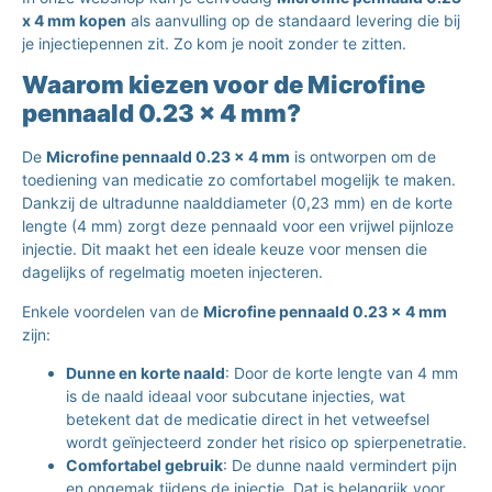
x 4 mm kopen
als aanvulling op de standaard levering die bij
je injectiepennen zit. Zo kom je nooit zonder te zitten.
Waarom kiezen voor de Microfine
pennaald 0.23 x 4 mm?
De
Microfine pennaald 0.23 x 4 mm
is ontworpen om de
toediening van medicatie zo comfortabel mogelijk te maken.
Dankzij de ultradunne naalddiameter (0,23 mm) en de korte
lengte (4 mm) zorgt deze pennaald voor een vrijwel pijnloze
injectie. Dit maakt het een ideale keuze voor mensen die
dagelijks of regelmatig moeten injecteren.
Enkele voordelen van de
Microfine pennaald 0.23 x 4 mm
zijn:
Dunne en korte naald
: Door de korte lengte van 4 mm
is de naald ideaal voor subcutane injecties, wat
betekent dat de medicatie direct in het vetweefsel
wordt geïnjecteerd zonder het risico op spierpenetratie.
Comfortabel gebruik
: De dunne naald vermindert pijn
en ongemak tijdens de injectie. Dat is belangrijk voor