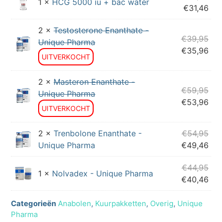
1 ×
HCG 5000 iu + bac water
€
31,46
2 ×
Testosterone Enanthate -
€
39,95
Unique Pharma
€
35,96
UITVERKOCHT
2 ×
Masteron Enanthate -
€
59,95
Unique Pharma
€
53,96
UITVERKOCHT
2 ×
Trenbolone Enanthate -
€
54,95
Unique Pharma
€
49,46
€
44,95
1 ×
Nolvadex - Unique Pharma
€
40,46
Categorieën
Anabolen
,
Kuurpakketten
,
Overig
,
Unique
Pharma