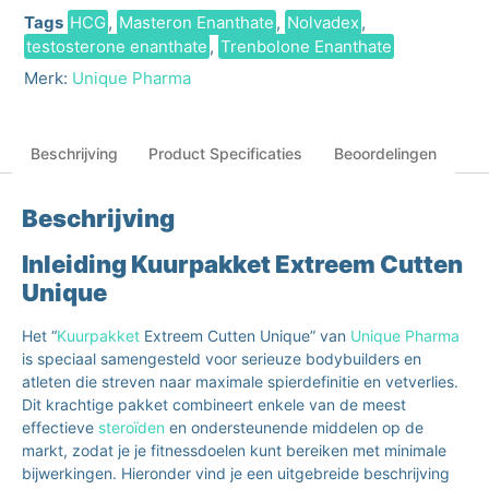
Tags
HCG
,
Masteron Enanthate
,
Nolvadex
,
testosterone enanthate
,
Trenbolone Enanthate
Merk:
Unique Pharma
Beschrijving
Product Specificaties
Beoordelingen
Beschrijving
Inleiding Kuurpakket Extreem Cutten
Unique
Het “
Kuurpakket
Extreem Cutten Unique” van
Unique Pharma
is speciaal samengesteld voor serieuze bodybuilders en
atleten die streven naar maximale spierdefinitie en vetverlies.
Dit krachtige pakket combineert enkele van de meest
effectieve
steroïden
en ondersteunende middelen op de
markt, zodat je je fitnessdoelen kunt bereiken met minimale
bijwerkingen. Hieronder vind je een uitgebreide beschrijving