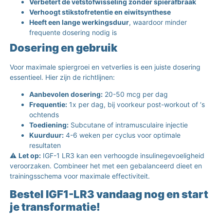
Verbetert de vetstofwisseling zonder spierafbraak
Verhoogt stikstofretentie en eiwitsynthese
Heeft een lange werkingsduur
, waardoor minder
frequente dosering nodig is
Dosering en gebruik
Voor maximale spiergroei en vetverlies is een juiste dosering
essentieel. Hier zijn de richtlijnen:
Aanbevolen dosering:
20-50 mcg per dag
Frequentie:
1x per dag, bij voorkeur post-workout of ‘s
ochtends
Toediening:
Subcutane of intramusculaire injectie
Kuurduur:
4-6 weken per cyclus voor optimale
resultaten
⚠️
Let op:
IGF-1 LR3 kan een verhoogde insulinegevoeligheid
veroorzaken. Combineer het met een gebalanceerd dieet en
trainingsschema voor maximale effectiviteit.
Bestel IGF1-LR3 vandaag nog en start
je transformatie!