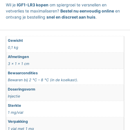
Wil je
IGF1-LR3 kopen
om spiergroei te versnellen en
vetverlies te maximaliseren?
Bestel nu eenvoudig online
en
ontvang je bestelling
snel en discreet aan huis
.
Gewicht
0,1 kg
Afmetingen
3 × 1 × 1 cm
Bewaarcondities
Bewaren bij 2 °C – 8 °C (in de koelkast).
Doseringsvorm
Injectie
Sterkte
1 mg/vial
Verpakking
1 vial met 1 mg