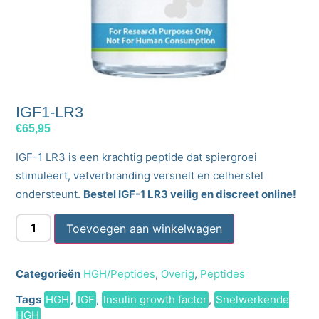
IGF1-LR3
€
65,95
IGF-1 LR3 is een krachtig peptide dat spiergroei
stimuleert, vetverbranding versnelt en celherstel
ondersteunt.
Bestel IGF-1 LR3 veilig en discreet online!
Toevoegen aan winkelwagen
Categorieën
HGH/Peptides
,
Overig
,
Peptides
Tags
HGH
,
IGF
,
Insulin growth factor
,
Snelwerkende
HGH