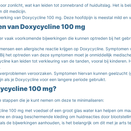
or zonlicht, wat kan leiden tot zonnebrand of huiduitslag. Het is b
n dit medicijn.
rking van Doxycycline 100 mg. Deze hoofdpijn is meestal mild en ve
n van Doxycycline 100 mg
der vaak voorkomende bijwerkingen die kunnen optreden bij het geb
sen een allergische reactie krijgen op Doxycycline. Symptomen van 
. Bij het optreden van deze symptomen moet je onmiddellijk medische
ine kan leiden tot verkleuring van de tanden, vooral bij kinderen. H
.
verproblemen veroorzaken. Symptomen hiervan kunnen geelzucht (gel
ijn als je Doxycycline voor een langere periode gebruikt.
ycycline 100 mg?
le stappen die je kunt nemen om deze te minimaliseren:
ine 100 mg met voedsel of een groot glas water kan helpen om ma
 en draag beschermende kleding om huidreacties door blootstelli
f als de bijwerkingen aanhouden, is het belangrijk om dit met je arts