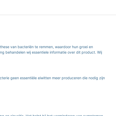
nthese van bacteriën te remmen, waardoor hun groei en
g behandelen wij essentiele informatie over dit product. Wij
terie geen essentiële eiwitten meer produceren die nodig zijn
ng en sinusitis. Het helpt bij het verminderen van symptomen