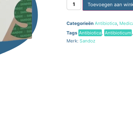
Toevoegen aan win
Categorieën
Antibiotica
,
Medica
Tags
Antibiotica
,
Antibioticum
Merk:
Sandoz