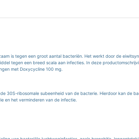
am is tegen een groot aantal bacteriën. Het werkt door de eiwitsy
ddel tegen een breed scala aan infecties. In deze productomschrijvin
ingen met Doxycycline 100 mg.
 de 30S-ribosomale subeenheid van de bacterie. Hierdoor kan de bac
rie en het verminderen van de infectie.
g van bacteriële luchtweginfecties, zoals bronchitis, longontsteki