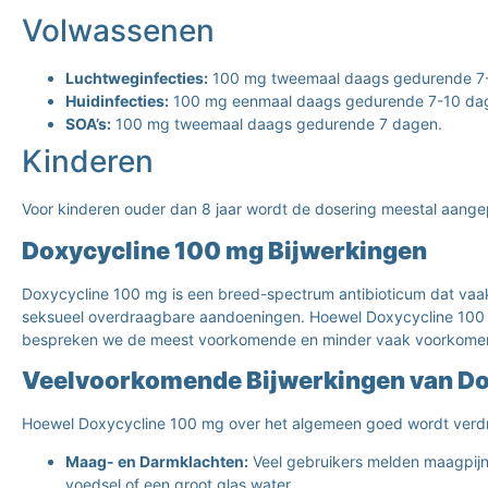
Volwassenen
Luchtweginfecties:
100 mg tweemaal daags gedurende 7
Huidinfecties:
100 mg eenmaal daags gedurende 7-10 da
SOA’s:
100 mg tweemaal daags gedurende 7 dagen.
Kinderen
Voor kinderen ouder dan 8 jaar wordt de dosering meestal aangep
Doxycycline 100 mg Bijwerkingen
Doxycycline 100 mg is een breed-spectrum antibioticum dat vaak 
seksueel overdraagbare aandoeningen. Hoewel Doxycycline 100 mg z
bespreken we de meest voorkomende en minder vaak voorkomende
Veelvoorkomende Bijwerkingen van Do
Hoewel Doxycycline 100 mg over het algemeen goed wordt verdr
Maag- en Darmklachten:
Veel gebruikers melden maagpijn
voedsel of een groot glas water.