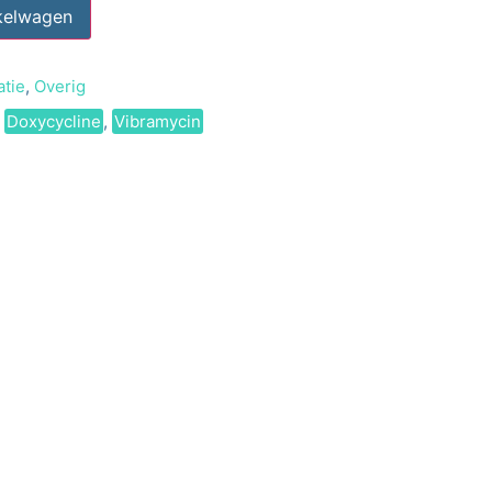
kelwagen
tie
,
Overig
,
Doxycycline
,
Vibramycin