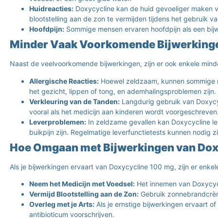
Huidreacties:
Doxycycline kan de huid gevoeliger maken vo
blootstelling aan de zon te vermijden tijdens het gebruik va
Hoofdpijn:
Sommige mensen ervaren hoofdpijn als een bijwe
Minder Vaak Voorkomende Bijwerkinge
Naast de veelvoorkomende bijwerkingen, zijn er ook enkele min
Allergische Reacties:
Hoewel zeldzaam, kunnen sommige men
het gezicht, lippen of tong, en ademhalingsproblemen zijn
Verkleuring van de Tanden:
Langdurig gebruik van Doxycycl
vooral als het medicijn aan kinderen wordt voorgeschreven
Leverproblemen:
In zeldzame gevallen kan Doxycycline le
buikpijn zijn. Regelmatige leverfunctietests kunnen nodig z
Hoe Omgaan met Bijwerkingen van Dox
Als je bijwerkingen ervaart van Doxycycline 100 mg, zijn er enke
Neem het Medicijn met Voedsel:
Het innemen van Doxycycl
Vermijd Blootstelling aan de Zon:
Gebruik zonnebrandcrème
Overleg met je Arts:
Als je ernstige bijwerkingen ervaart o
antibioticum voorschrijven.