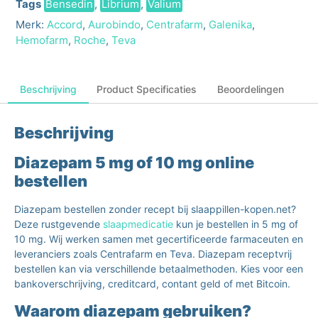
Tags
Bensedin
,
Librium
,
Valium
Merk:
Accord
,
Aurobindo
,
Centrafarm
,
Galenika
,
Hemofarm
,
Roche
,
Teva
Beschrijving
Product Specificaties
Beoordelingen
Beschrijving
Diazepam 5 mg of 10 mg online
bestellen
Diazepam bestellen zonder recept bij slaappillen-kopen.net?
Deze rustgevende
slaapmedicatie
kun je bestellen in 5 mg of
10 mg. Wij werken samen met gecertificeerde farmaceuten en
leveranciers zoals
Centrafarm
en
Teva
. Diazepam receptvrij
bestellen kan via verschillende betaalmethoden. Kies voor een
bankoverschrijving, creditcard, contant geld of met Bitcoin.
Waarom diazepam gebruiken?