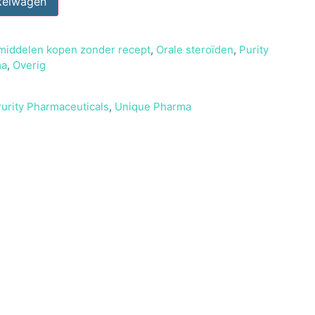
kelwagen
middelen kopen zonder recept
,
Orale steroïden
,
Purity
ma
,
Overig
urity Pharmaceuticals
,
Unique Pharma