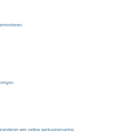
verminderen.
eningen.
aranderen een veilige aankoopervaring.