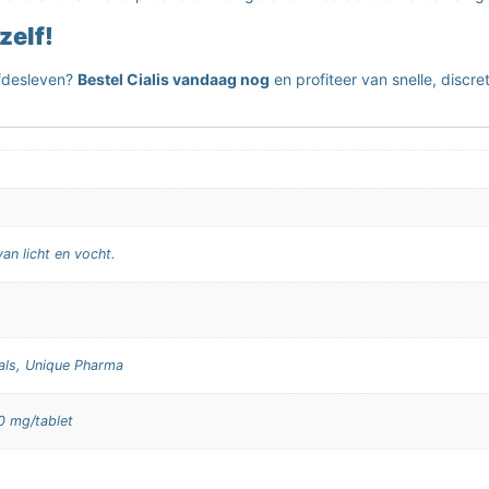
zelf!
iefdesleven?
Bestel Cialis vandaag nog
en profiteer van snelle, discre
an licht en vocht.
cals, Unique Pharma
0 mg/tablet