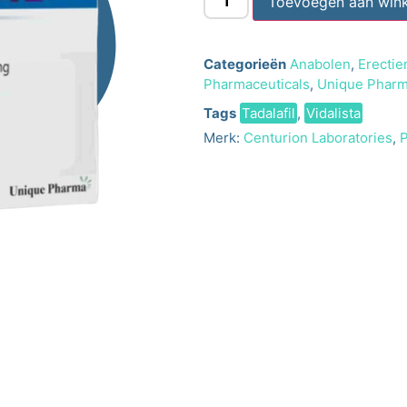
Toevoegen aan win
Categorieën
Anabolen
,
Erectie
Pharmaceuticals
,
Unique Phar
Tags
Tadalafil
,
Vidalista
Merk:
Centurion Laboratories
,
P