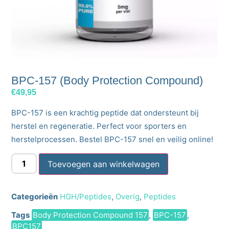
BPC-157 (Body Protection Compound)
€
49,95
BPC-157 is een krachtig peptide dat ondersteunt bij
herstel en regeneratie. Perfect voor sporters en
herstelprocessen. Bestel BPC-157 snel en veilig online!
Toevoegen aan winkelwagen
Categorieën
HGH/Peptides
,
Overig
,
Peptides
Tags
Body Protection Compound 157
,
BPC-157
,
BPC157