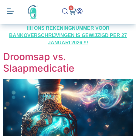
0
!!!! ONS REKENINGNUMMER VOOR
BANKOVERSCHRIJVINGEN IS GEWIJZIGD PER 27
JANUARI 2026 !!!
Droomsap vs.
Slaapmedicatie