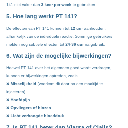
141 niet vaker dan
3 keer per week
te gebruiken.
5. Hoe lang werkt PT 141?
De effecten van PT 141 kunnen tot
12 uur
aanhouden,
afhankelijk van de individuele reactie. Sommige gebruikers
melden nog subtiele effecten tot
24-36 uur
na gebruik.
6. Wat zijn de mogelijke bijwerkingen?
Hoewel PT 141 over het algemeen goed wordt verdragen,
kunnen er bijwerkingen optreden, zoals:
❌
Misselijkheid
(voorkom dit door na een maaltijd te
injecteren)
❌
Hoofdpijn
❌
Opvliegers of blozen
❌
Licht verhoogde bloeddruk
7. Is PT 141 beter dan Viagra of Cialis?