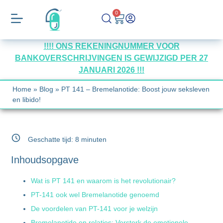
0
!!!! ONS REKENINGNUMMER VOOR
BANKOVERSCHRIJVINGEN IS GEWIJZIGD PER 27
JANUARI 2026 !!!
Home
»
Blog
»
PT 141 – Bremelanotide: Boost jouw seksleven
en libido!
Geschatte tijd:
8
minuten
Inhoudsopgave
Wat is PT 141 en waarom is het revolutionair?
PT-141 ook wel Bremelanotide genoemd
De voordelen van PT-141 voor je welzijn
Bremelanotide en relaties: Versterk de emotionele