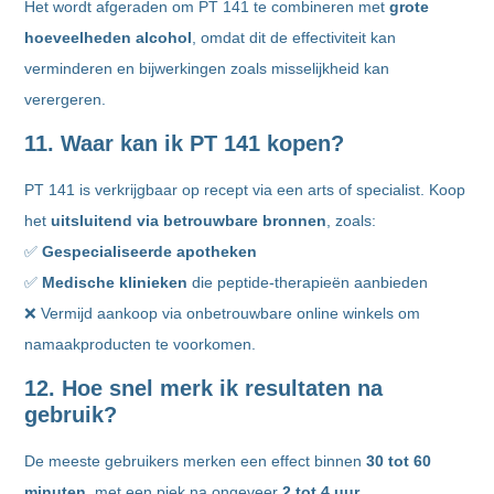
Het wordt afgeraden om PT 141 te combineren met
grote
hoeveelheden alcohol
, omdat dit de effectiviteit kan
verminderen en bijwerkingen zoals misselijkheid kan
verergeren.
11. Waar kan ik PT 141 kopen?
PT 141 is verkrijgbaar op recept via een arts of specialist. Koop
het
uitsluitend via betrouwbare bronnen
, zoals:
✅
Gespecialiseerde apotheken
✅
Medische klinieken
die peptide-therapieën aanbieden
❌ Vermijd aankoop via onbetrouwbare online winkels om
namaakproducten te voorkomen.
12. Hoe snel merk ik resultaten na
gebruik?
De meeste gebruikers merken een effect binnen
30 tot 60
minuten
, met een piek na ongeveer
2 tot 4 uur
.