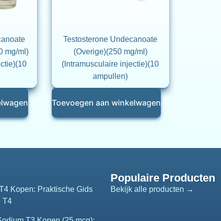
canoate
Testosterone Undecanoate
0 mg/ml)
(Overige)(250 mg/ml)
ctie)(10
(Intramusculaire injectie)(10
ampullen)
elwagen
Toevoegen aan winkelwagen
Populaire Producten
T4 Kopen: Praktische Gids
Bekijk alle producten →
e T4
 Sodium T3 Kopen (25 mcg):