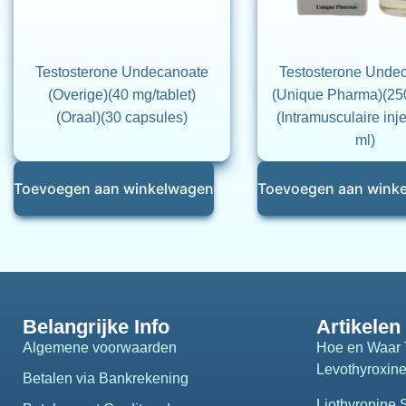
Testosterone Undecanoate
Testosterone Unde
(Overige)(40 mg/tablet)
(Unique Pharma)(25
(Oraal)(30 capsules)
(Intramusculaire inje
ml)
Toevoegen aan winkelwagen
Toevoegen aan wink
Belangrijke Info
Artikelen
Algemene voorwaarden
Hoe en Waar 
Levothyroxin
Betalen via Bankrekening
Liothyronine