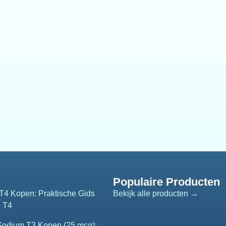
Populaire Producten
T4 Kopen: Praktische Gids
Bekijk alle producten →
e T4
 Sodium T3 Kopen (25 mcg):