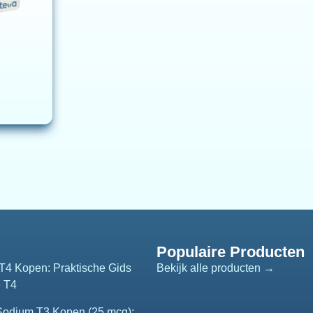
Populaire Producten
T4 Kopen: Praktische Gids
Bekijk alle producten →
e T4
 Sodium T3 Kopen (25 mcg):