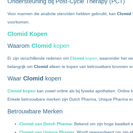
Ondersteuning bij Post-Cycle Therapy (PCT)
Voor mannen die anabole steroïden hebben gebruikt, kan
Clomid
voorkomen.
Clomid Kopen
Waarom
Clomid
kopen
Er zijn verschillende redenen om
Clomid
kopen
, waaronder het v
belangrijk om
Clomid
alleen te kopen van betrouwbare bronnen om d
Waar
Clomid
kopen
Clomid kopen
kan zowel online als bij fysieke apotheken. Online
Enkele betrouwbare merken zijn Dutch Pharma, Unique Pharma en 
Betrouwbare Merken
Clomid van Dutch Pharma
: Bekend om zijn hoge kwaliteit
Clomid van Unique Pharma
: Wordt gewaardeerd om zijn ef