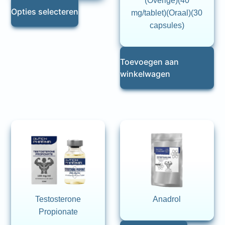
(Overige)(40
Opties selecteren
mg/tablet)(Oraal)(30
capsules)
Toevoegen aan
winkelwagen
Testosterone
Anadrol
Propionate